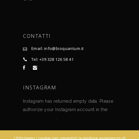
CONTATTI
Email: info@bioquantum.it
Tel: +39 328 126 58 41
INSTAGRAM
Instagram has returned empty data. Please
authorize your Instagram account in the
plugin settings
.
Utilizziamo i cookie per garantirti la migliore esperienza di