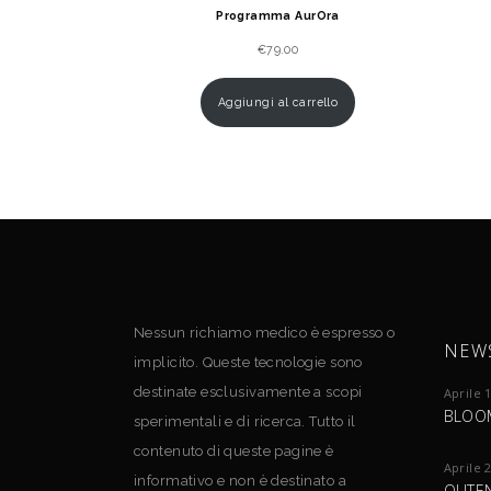
Programma AurOra
€
79.00
Aggiungi al carrello
Nessun richiamo medico è espresso o
NEW
implicito. Queste tecnologie sono
destinate esclusivamente a scopi
Aprile 
BLOO
sperimentali e di ricerca. Tutto il
contenuto di queste pagine è
Aprile 
informativo e non è destinato a
OUTEN