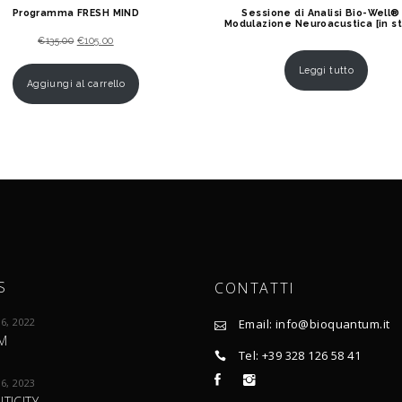
Programma FRESH MIND
Sessione di Analisi Bio-Well®
Modulazione Neuroacustica [in st
Il
Il
€
135.00
€
105.00
prezzo
prezzo
Leggi tutto
Aggiungi al carrello
originale
attuale
era:
è:
€135.00.
€105.00.
S
CONTATTI
16, 2022
Email: info@bioquantum.it
M
Tel: +39 328 126 58 41
26, 2023
TICITY