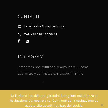
CONTATTI
Email: info@bioquantum.it
Tel: +39 328 126 58 41
INSTAGRAM
Instagram has returned empty data. Please
authorize your Instagram account in the
plugin settings
.
Utilizziamo i cookie per garantirti la migliore esperienza di
© 2021 Bioquantum.it | Powered by fmqb.it | All
navigazione sul nostro sito. Continuando la navigazione su
questo sito accetti l'utilizzo dei cookie.
Rights Reserved.
Terms and Conditions
–
Privacy