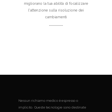
migliorano la tua abilità di focalizzare
l'attenzione sulla risoluzione dei
cambiamenti
Nessun richiamo medico è espresso o
implicito. Queste tecnologie sono destinate