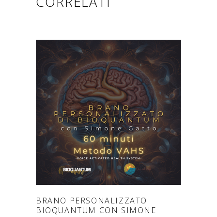
CORRELATI
AGGIUNGI AL CARRELLO
BRANO PERSONALIZZATO
BIOQUANTUM CON SIMONE