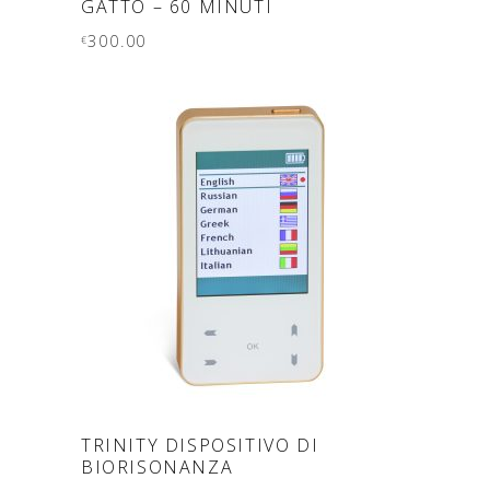
GATTO – 60 MINUTI
300.00
€
LEGGI TUTTO
TRINITY DISPOSITIVO DI
BIORISONANZA