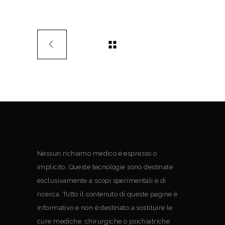
Nessun richiamo medico è espresso o
implicito. Queste tecnologie sono destinate
esclusivamente a scopi sperimentali e di
ricerca. Tutto il contenuto di queste pagine è
informativo e non è destinato a sostituire le
cure mediche, chirurgiche o psichiatriche