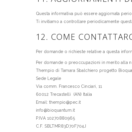
Questa informativa può essere aggiornata periodi
Ti invitiamo a controllare periodicamente quest
12. COME CONTATTARC
Per domande o richieste relative a questa inform
Per domande o preoccupazioni in merito alla nost
Thempio di Tamara Sbalchiero progetto Bioqu
Sede Legale
Via comm. Francesco Cinciari, 11
60012 Trecastelli (AN) Italia
Email: thempio@pec.it
info@bioquantum.it
P.IVA 10270880965
C.F. SBLTMR83D70F704J