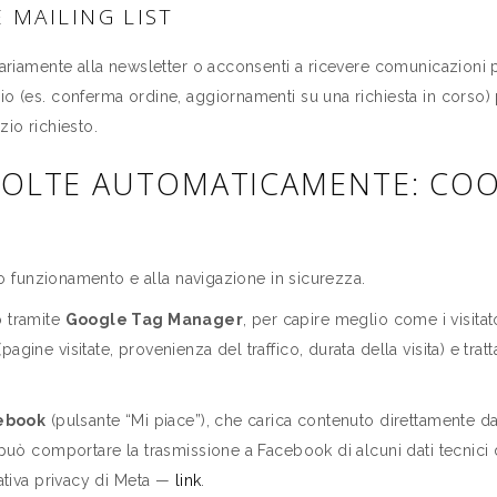
 MAILING LIST
tariamente alla newsletter o acconsenti a ricevere comunicazioni p
zio (es. conferma ordine, aggiornamenti su una richiesta in corso
zio richiesto.
COLTE AUTOMATICAMENTE: COO
rio funzionamento e alla navigazione in sicurezza.
o tramite
Google Tag Manager
, per capire meglio come i visitato
agine visitate, provenienza del traffico, durata della visita) e tr
cebook
(pulsante “Mi piace”), che carica contenuto direttamente 
può comportare la trasmissione a Facebook di alcuni dati tecnici dell
mativa privacy di Meta —
link
.