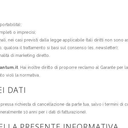
ortabilità);
mpleti o imprecisi;
i, nei casi previsti dalla legge applicabile (tali diritti non sono as
qualora il trattamento si basi sul consenso (es. newsletter);
nalità di marketing diretto.
antum.it
. Hai inoltre diritto di proporre reclamo al Garante per l
to violi la normativa.
I DATI
ressa richiesta di cancellazione da parte tua, salvo i termini di c
neralmente 10 anni per i dati di fatturazione).
ELLA PRESENTE INFORMATIVA