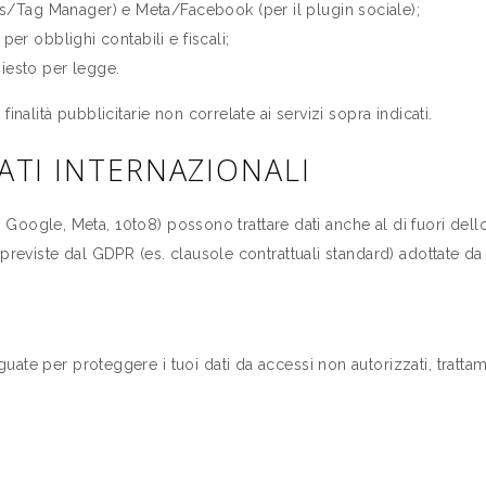
s/Tag Manager) e Meta/Facebook (per il plugin sociale);
 per obblighi contabili e fiscali;
hiesto per legge.
inalità pubblicitarie non correlate ai servizi sopra indicati.
DATI INTERNAZIONALI
al, Google, Meta, 10to8) possono trattare dati anche al di fuori de
reviste dal GDPR (es. clausole contrattuali standard) adottate da qu
te per proteggere i tuoi dati da accessi non autorizzati, trattamen