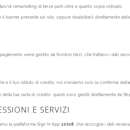
ari/di remarketing di terze parti oltre a quanto sopra indicato.
e il banner presente sul sito, oppure disabilitarli direttamente d
 il pagamento viene gestito da fornitori terzi, che trattano i dati se
ra te e il tuo istituto di credito; noi riceviamo solo la conferma de
ella tua carta di credito: questi sono gestiti direttamente da Str
SSIONI E SERVIZI
ziamo la piattaforma Sign In App
10to8
, che raccoglie i dati neces