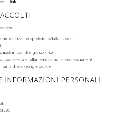
vacy —
link
.
RACCOLTI
cogliere:
fono, indirizzo di spedizione/fatturazione;
d;
ichiesti in fase di registrazione);
on conservate direttamente da noi — vedi Sezione 3);
in tema di marketing e cookie.
LE INFORMAZIONI PERSONALI
al);
0to8);